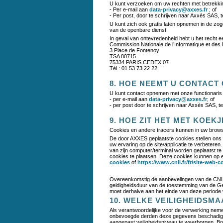
U kunt verzoeken om uw rechten met betrekkin
- Per e-mail aan
data-privacy@axxes.fr
; of
- Per post, door te schrijven naar Axxès SAS, 
U kunt zich ook gratis laten opnemen in de zog
van de openbare dienst.
In geval van ontevredenheid hebt u het recht een
Commission Nationale de l’Informatique et des 
3 Place de Fontenoy
TSA 80715
75334 PARIS CEDEX 07
Tél : 01 53 73 22 22
8. HOE NEEMT U CONTACT
U kunt contact opnemen met onze functionari
- per e-mail aan
data-privacy@axxes.fr
; of
- per post door te schrijven naar Axxès SAS, 
9. HOE ZIT HET MET KOEK
Cookies en andere tracers kunnen in uw browse
De door AXXES geplaatste cookies stellen ons in 
uw ervaring op de site/applicatie te verbeter
van zijn computer/terminal worden geplaatst te 
cookies te plaatsen. Deze cookies kunnen op e
cookies
of
https://www.cnil.fr/fr/site-web-c
Overeenkomstig de aanbevelingen van de CNIL 
geldigheidsduur van de toestemming van de Geb
moet derhalve aan het einde van deze periode
10. WELKE VEILIGHEIDSM
Als verantwoordelijke voor de verwerking neme
onbevoegde derden deze gegevens beschadigen o
aangepast veiligheidsniveau te waarborgen. B