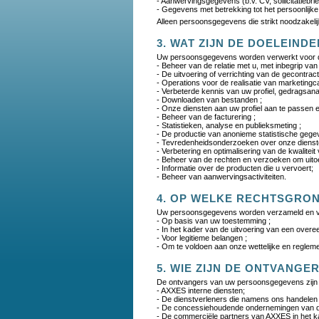
- Aanwervingsgegevens (b.v. CV, sollicitatiebrief
- Gegevens met betrekking tot het persoonlijk
Alleen persoonsgegevens die strikt noodzakeli
3. WAT ZIJN DE DOELEIND
Uw persoonsgegevens worden verwerkt voor d
- Beheer van de relatie met u, met inbegrip van
- De uitvoering of verrichting van de gecontrac
- Operations voor de realisatie van marketin
- Verbeterde kennis van uw profiel, gedragsana
- Downloaden van bestanden ;
- Onze diensten aan uw profiel aan te passen e
- Beheer van de facturering ;
- Statistieken, analyse en publieksmeting ;
- De productie van anonieme statistische gege
- Tevredenheidsonderzoeken over onze dienst
- Verbetering en optimalisering van de kwalitei
- Beheer van de rechten en verzoeken om uito
- Informatie over de producten die u vervoert;
- Beheer van aanwervingsactiviteiten.
4. OP WELKE RECHTSGRO
Uw persoonsgegevens worden verzameld en ve
- Op basis van uw toestemming ;
- In het kader van de uitvoering van een overe
- Voor legitieme belangen ;
- Om te voldoen aan onze wettelijke en regleme
5. WIE ZIJN DE ONTVANG
De ontvangers van uw persoonsgegevens zijn d
- AXXES interne diensten;
- De dienstverleners die namens ons handelen
- De concessiehoudende ondernemingen van d
- De commerciële partners van AXXES in het k