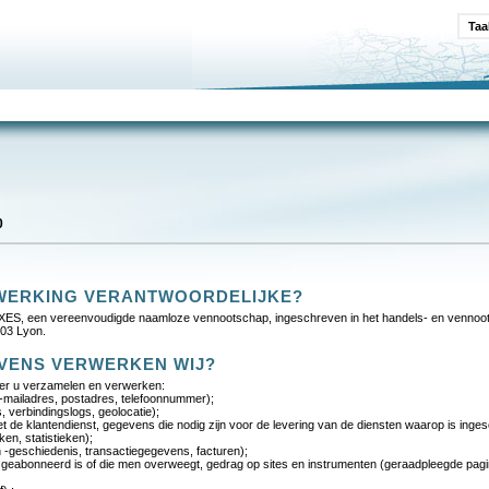
Taa
0
ERWERKING VERANTWOORDELIJKE?
AXXES, een vereenvoudigde naamloze vennootschap, ingeschreven in het handels- en venno
003 Lyon.
VENS VERWERKEN WIJ?
er u verzamelen en verwerken:
e-mailadres, postadres, telefoonnummer);
, verbindingslogs, geolocatie);
 de klantendienst, gegevens die nodig zijn voor de levering van de diensten waarop is inges
en, statistieken);
 -geschiedenis, transactiegegevens, facturen);
eabonneerd is of die men overweegt, gedrag op sites en instrumenten (geraadpleegde pagina