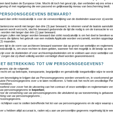
 land buiten de Europese Unie. Mocht dit toch het geval zijn, dan verbinden wij ons ertoe 
geving of met regelgeving die een passend en gelijkwaardig niveau van bescherming biedt.
W PERSOONSGEGEVENS BEWAARD?
d dan strikt noodzakelijk is voor de verwezenlijking van de doeleinden waarvoor zij word
klantenzone wordt niet langer dan drie (3) jaar bewaard, te rekenen vanaf de laatste aansluiti
rom wordt verzocht, slechts bewaard gedurende de tijd die nodig is om de transactie te vol
 worden niet langer dan één (1) jaar bewaard.
ngen zullen niet langer worden bewaard dan strikt noodzakelijk is om het doel te bereiken
evens die tijdens het gebruik van een mobiele Applicatie worden verzameld, worden opgesl
 (2) maanden.
e tijd in de vorm van archieven bewaard wanneer dat op grond van wettelijke en reglementair
oodzakelijk is, om onze rechten te doen gelden, wanneer het niet mogelijk is dit bewijs op een
jn voor de doeleinden of voor archiveringsdoeleinden om te voldoen aan onze wettelijke ver
oor zorgen dat zij ofwel volledig worden vernietigd ofwel worden geanonimiseerd.
 MET BETREKKING TOT UW PERSOONSGEGEVENS?
evens zijn de volgende:
t recht om op beknopte, transparante, begrijpelijke en gemakkelijk toegankelijke wijze te wo
t om bevestiging te krijgen dat uw Persoonsgegevens worden verwerkt en, in voorkomend gev
juiste Persoonsgegevens over u te laten rectificeren. U hebt ook het recht om onvolledige 
erstrekken.
eoefend voor zover het de uitvoering van het contract of onze wettelijke en reglementaire verp
 uw persoonsgegevens te
beperken
;
oor de verwerking van uw persoonsgegevens die uitsluitend op uw toestemming is gebasee
rking van uw persoonsgegevens ;
rsoonsgegevens.
 richtlijnen vast te stellen betreffende het lot van uw persoonsgegevens en de wijze waaro
ver u hebben altijd accuraat is, raden wij u aan uw persoonlijke gegevens regelmatig bij te we