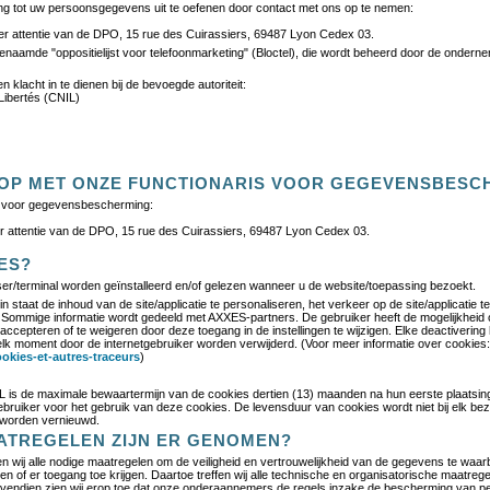
g tot uw persoonsgegevens uit te oefenen door contact met ons op te nemen:
ter attentie van de DPO, 15 rue des Cuirassiers, 69487 Lyon Cedex 03.
enaamde "oppositielijst voor telefoonmarketing" (Bloctel), die wordt beheerd door de ondern
 klacht in te dienen bij de bevoegde autoriteit:
Libertés (CNIL)
 OP MET ONZE FUNCTIONARIS VOOR GEGEVENSBESC
s voor gegevensbescherming:
ter attentie van de DPO, 15 rue des Cuirassiers, 69487 Lyon Cedex 03.
JES?
r/terminal worden geïnstalleerd en/of gelezen wanneer u de website/toepassing bezoekt.
staat de inhoud van de site/applicatie te personaliseren, het verkeer op de site/applicatie te
en. Sommige informatie wordt gedeeld met AXXES-partners. De gebruiker heeft de mogelijkheid
accepteren of te weigeren door deze toegang in de instellingen te wijzigen. Elke deactivering
lk moment door de internetgebruiker worden verwijderd. (Voor meer informatie over cookies
ookies-et-autres-traceurs
)
is de maximale bewaartermijn van de cookies dertien (13) maanden na hun eerste plaatsing
ruiker voor het gebruik van deze cookies. De levensduur van cookies wordt niet bij elk b
 worden vernieuwd.
AATREGELEN ZIJN ER GENOMEN?
n wij alle nodige maatregelen om de veiligheid en vertrouwelijkheid van de gegevens te waar
f er toegang toe krijgen. Daartoe treffen wij alle technische en organisatorische maatrege
ovendien zien wij erop toe dat onze onderaannemers de regels inzake de bescherming van 