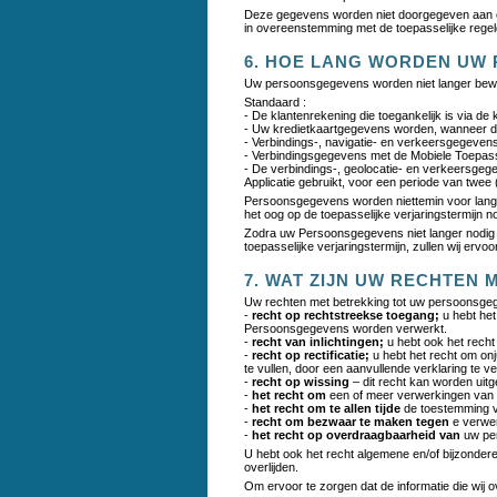
Deze gegevens worden niet doorgegeven aan een
in overeenstemming met de toepasselijke regel
6. HOE LANG WORDEN U
Uw persoonsgegevens worden niet langer bewaar
Standaard :
- De klantenrekening die toegankelijk is via de 
- Uw kredietkaartgegevens worden, wanneer daa
- Verbindings-, navigatie- en verkeersgegevens
- Verbindingsgegevens met de Mobiele Toepassi
- De verbindings-, geolocatie- en verkeersgeg
Applicatie gebruikt, voor een periode van twee
Persoonsgegevens worden niettemin voor langer
het oog op de toepasselijke verjaringstermijn n
Zodra uw Persoonsgegevens niet langer nodig zi
toepasselijke verjaringstermijn, zullen wij erv
7. WAT ZIJN UW RECHTEN
Uw rechten met betrekking tot uw persoonsgeg
-
recht op rechtstreekse toegang;
u hebt he
Persoonsgegevens worden verwerkt.
-
recht van inlichtingen;
u hebt ook het rech
-
recht op rectificatie;
u hebt het recht om on
te vullen, door een aanvullende verklaring te v
-
recht op wissing
– dit recht kan worden uitg
-
het recht om
een of meer verwerkingen van
-
het recht om te allen tijde
de toestemming v
-
recht om bezwaar te maken tegen
e verwe
-
het recht op overdraagbaarheid van
uw pe
U hebt ook het recht algemene en/of bijzondere
overlijden.
Om ervoor te zorgen dat de informatie die wij o