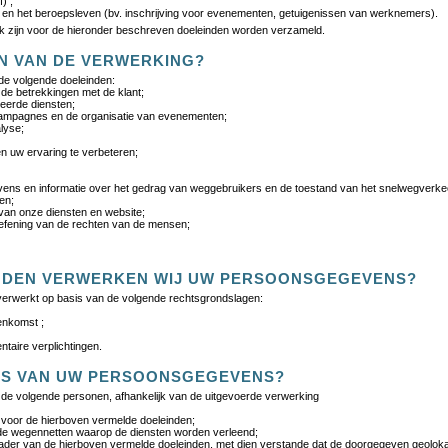
) ;
e en het beroepsleven (bv. inschrijving voor evenementen, getuigenissen van werknemers).
jk zijn voor de hieronder beschreven doeleinden worden verzameld.
EN VAN DE VERWERKING?
e volgende doeleinden:
 de betrekkingen met de klant;
teerde diensten;
gcampagnes en de organisatie van evenementen;
lyse;
n uw ervaring te verbeteren;
vens en informatie over het gedrag van weggebruikers en de toestand van het snelwegverke
en;
t van onze diensten en website;
efening van de rechten van de mensen;
NDEN VERWERKEN WIJ UW PERSOONSGEGEVENS?
rwerkt op basis van de volgende rechtsgrondslagen:
enkomst ;
ntaire verplichtingen.
ERS VAN UW PERSOONSGEGEVENS?
e volgende personen, afhankelijk van de uitgevoerde verwerking
 voor de hierboven vermelde doeleinden;
e wegennetten waarop de diensten worden verleend;
ader van de hierboven vermelde doeleinden, met dien verstande dat de doorgegeven geoloka