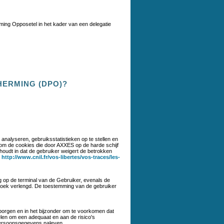
eming Opposetel in het kader van een delegatie
HERMING (DPO)?
 analyseren, gebruiksstatistieken op te stellen en
 om de cookies die door AXXES op de harde schijf
 houdt in dat de gebruiker weigert de betrokken
:
http://www.cnil.fr/vos-libertes/vos-traces/les-
 op de terminal van de Gebruiker, evenals de
ezoek verlengd. De toestemming van de gebruiker
borgen en in het bijzonder om te voorkomen dat
len om een adequaat en aan de risico's
persoonsgegevens naleven.