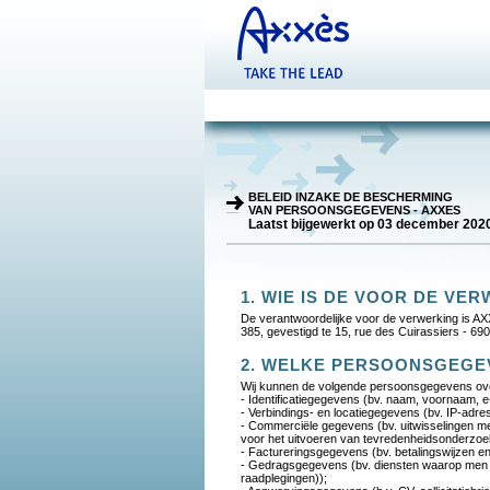
BELEID INZAKE DE BESCHERMING
VAN PERSOONSGEGEVENS - AXXES
Laatst bijgewerkt op 03 december 202
1. WIE IS DE VOOR DE V
De verantwoordelijke voor de verwerking is 
385, gevestigd te 15, rue des Cuirassiers - 69
2. WELKE PERSOONSGEGE
Wij kunnen de volgende persoonsgegevens ov
- Identificatiegegevens (bv. naam, voornaam, 
- Verbindings- en locatiegegevens (bv. IP-adres
- Commerciële gegevens (bv. uitwisselingen met
voor het uitvoeren van tevredenheidsonderzoek
- Factureringsgegevens (bv. betalingswijzen en
- Gedragsgegevens (bv. diensten waarop men g
raadplegingen));