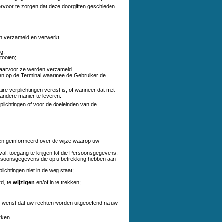
ervoor te zorgen dat deze doorgiften geschieden
en verzameld en verwerkt.
ng;
tooien;
 waarvoor ze werden verzameld.
agen op de Terminal waarmee de Gebruiker de
e verplichtingen vereist is, of wanneer dat met
 andere manier te leveren.
plichtingen of voor de doeleinden van de
rden geïnformeerd over de wijze waarop uw
al, toegang te krijgen tot die Persoonsgegevens.
Persoonsgegevens die op u betrekking hebben aan
lichtingen niet in de weg staat;
rd, te
wijzigen
en/of in te trekken;
p u wenst dat uw rechten worden uitgeoefend na uw
rken.